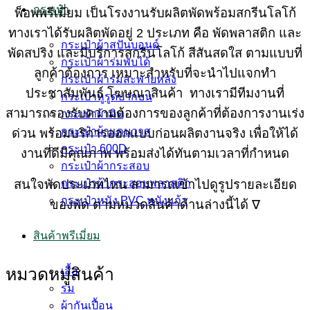
กระเป๋า
พ็อพพรีเมี่ยม เป็นโรงงานรับผลิตพัดพร้อมสกรีนโลโก้
ทางเราได้รับผลิตพัดอยู่ 2 ประเภท คือ พัดพลาสติก และ
กระเป๋าผ้าสปันบอนด์
พัดสปริง และมีบริการสกรีนโลโก้ สีสันสดใส ตามแบบที่
กระเป๋าผ้าร่มพับได้
ลูกค้าต้องการ เหมาะสำหรับที่จะนำไปแจกทำ
กระเป๋าผ้าร่มสะพายหลัง
ประชาสัมพันธ์ โฆษณาสินค้า ทางเรามีทีมงานที่
กระเป๋าหูรูดปากบน
สามารถรองรับความต้องการของลูกค้าที่ต้องการงานเร่ง
กระเป๋าผ้าดิบ
กระเป๋าผ้าแคนวาส
ด่วน พร้อมบริการออกแบบก่อนผลิตงานจริง เพื่อให้ได้
กระเป๋า 600D
งานที่ดีมีคุณภาพ พร้อมส่งได้ทันตามเวลาที่กำหนด
กระเป๋าผ้ากระสอบ
สนใจพัดประเภทไหน สามารถเข้าไปดูรูปรายละเอียด
กระเป๋าผ้ากระสอบพลาสติก
กระเป๋าหนัง PVC หนังแก้ว
ของพัด ตามหมวดสินค้าด้านล่างนี้ได้ ∇
สินค้าพรีเมี่ยม
หมวดหมู่สินค้า
เสื้อ
ร่ม
ผ้ากันเปื้อน