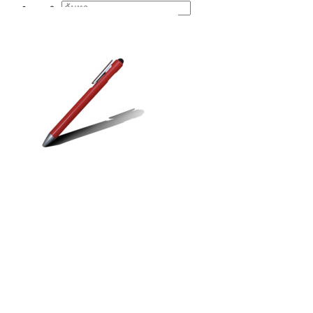
Search
for: