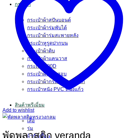
กระเป๋า
กระเป๋าผ้าสปันบอนด์
กระเป๋าผ้าร่มพับได้
กระเป๋าผ้าร่มสะพายหลัง
กระเป๋าหูรูดปากบน
กระเป๋าผ้าดิบ
กระเป๋าผ้าแคนวาส
กระเป๋า 600D
กระเป๋าผ้ากระสอบ
กระเป๋าผ้ากระสอบพลาสติก
กระเป๋าหนัง PVC หนังแก้ว
สินค้าพรีเมี่ยม
Add to wishlist
เสื้อ
ร่ม
พัดพลาสติก veranda
ผ้ากันเปื้อน