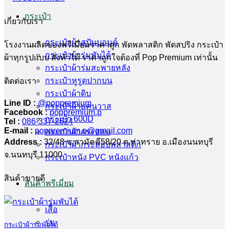
กระเป๋า
เกี่ยวกับเรา
กระเป๋าผ้าสปันบอนด์
โรงงานผลิตของพรีเมี่ยมราคาถูก พัดพลาสติก พัดสปริง กระเป๋า
กระเป๋าผ้าร่มพับได้
ผ้าทุกรูปแบบ สั่งทำได้ ราคาถูกใจต้องที่ Pop Premium เท่านั้น
กระเป๋าผ้าร่มสะพายหลัง
กระเป๋าหูรูดปากบน
ติดต่อเรา
กระเป๋าผ้าดิบ
Line ID :
@poppremium
กระเป๋าผ้าแคนวาส
Facebook :
poppremium.p
กระเป๋า 600D
Tel :
086-337-2624
E-mail :
poppremium.p@gmail.com
กระเป๋าผ้ากระสอบ
Address :
32/48 ซ.สามัคคี58/20 ต.ท่าทราย อ.เมืองนนทบุรี
กระเป๋าผ้ากระสอบพลาสติก
จ.นนทบุรี 11000
กระเป๋าหนัง PVC หนังแก้ว
สินค้าขายดี
สินค้าพรีเมี่ยม
เสื้อ
ร่ม
กระเป๋าผ้าร่มพับได้