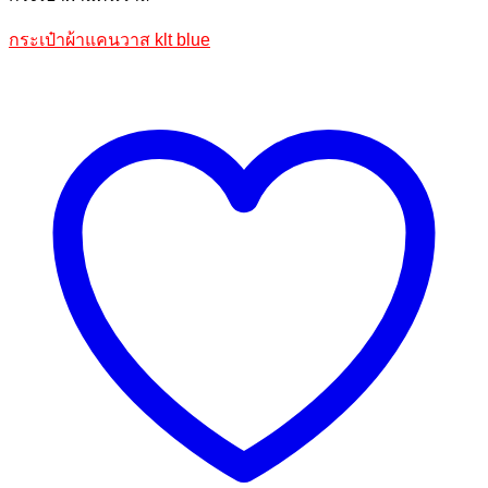
กระเป๋าผ้าแคนวาส klt blue