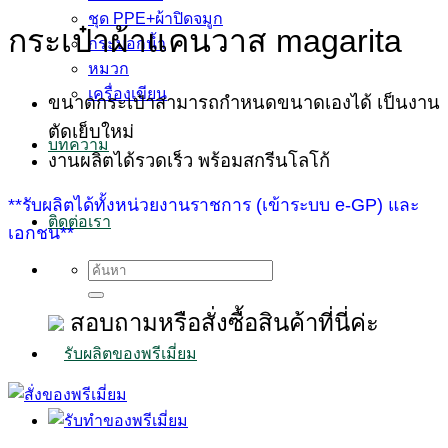
ชุด PPE+ผ้าปิดจมูก
กระเป๋าผ้าแคนวาส magarita
กระบอกน้ำ
หมวก
เครื่องเขียน
ขนาดกระเป๋าสามารถกำหนดขนาดเองได้ เป็นงาน
ตัดเย็บใหม่
บทความ
งานผลิตได้รวดเร็ว พร้อมสกรีนโลโก้
**รับผลิตได้ทั้งหน่วยงานราชการ (เข้าระบบ e-GP) และ
ติดต่อเรา
เอกชน**
Search
for:
สอบถามหรือสั่งซื้อสินค้าที่นี่ค่ะ