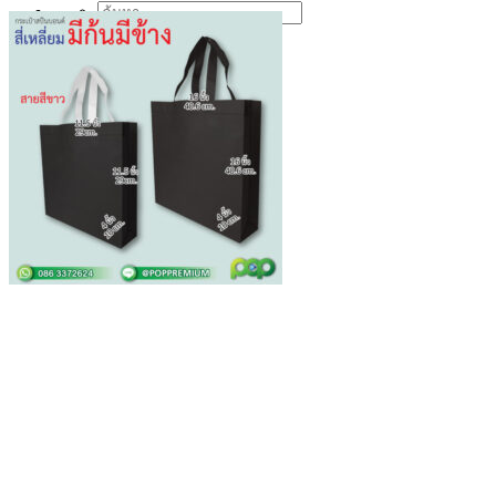
Search
for: